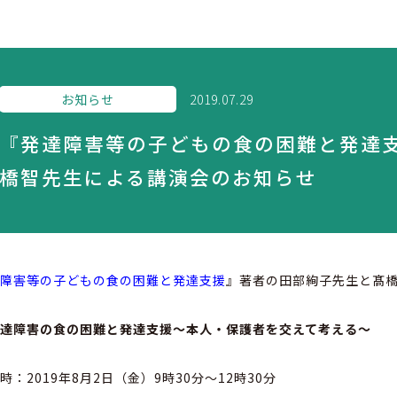
お知らせ
2019.07.29
『発達障害等の子どもの食の困難と発達
橋智先生による講演会のお知らせ
達障害等の子どもの食の困難と発達支援
』著者の田部絢子先生と髙
発達障害の食の困難と発達支援〜本人・保護者を交えて考える〜
日時：
2019
年
8
月
2
日（金）
9
時
30
分～
12
時
30
分