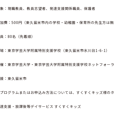
対象：現職教員、教員志望者、発達支援関係職員、保護者
参加費：
500
円（東久留米市内の学校・幼稚園・保育所の先生方は無
定員：
80
名（先着順）
会場：東京学芸大学附属特別支援学校（東久留米市氷川台
1-6-1
）
主催：東京学芸大学・東京学芸大学附属特別支援学校ネットフォー
後援：東久留米市
のプログラムまたはお申込み方法については、すくすくキッズ様の
達支援・放課後等デイサービス すくすくキッズ