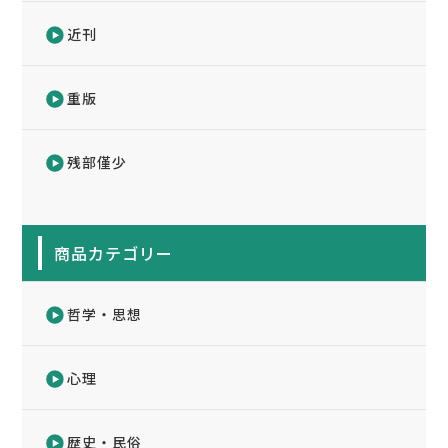
近刊
重版
残部僅少
商品カテゴリー
哲学・思想
心理
歴史・民俗