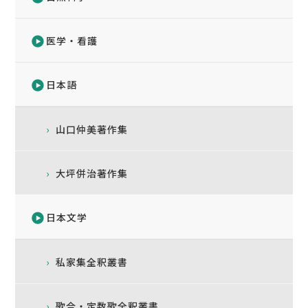
医学・看護
日本語
山口仲美著作集
大坪併治著作集
日本文学
私家集全釈叢書
歌合・定数歌全釈叢書