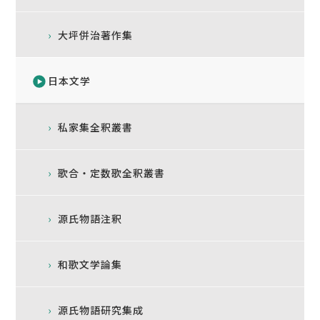
大坪併治著作集
日本文学
私家集全釈叢書
歌合・定数歌全釈叢書
源氏物語注釈
和歌文学論集
源氏物語研究集成