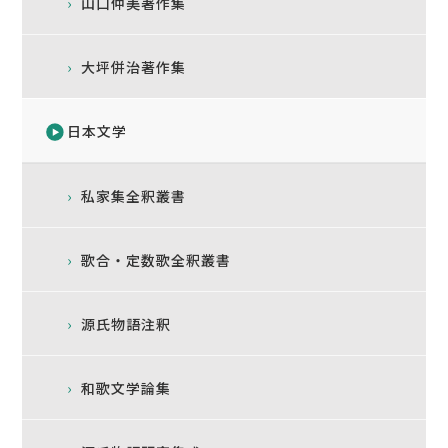
山口仲美著作集
大坪併治著作集
日本文学
私家集全釈叢書
歌合・定数歌全釈叢書
源氏物語注釈
和歌文学論集