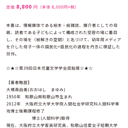
8,800
定価
円
（本体 8,000円+税）
本書は、情報媒体である絵本・絵雑誌、媒介者としての母
親、読者である子どもによって構成された受容の場に着目
し、その場を〈絵解きの空間〉と名づけて、幼年用メディア
を介した母子一体の国民化=臣民化の過程を丹念に検証した
労作。
☆★☆第39回日本児童文学学会奨励賞☆★☆
【著者略歴】
大橋眞由美(おおはし まゆみ)
1950年 和歌山県和歌山市生まれ
2012年 大阪府立大学大学院人間社会学研究科人間科学専
攻博士後期課程修了
博士(人間科学)取得
現在、大阪府立大学客員研究員、和歌山信愛女子短期大学