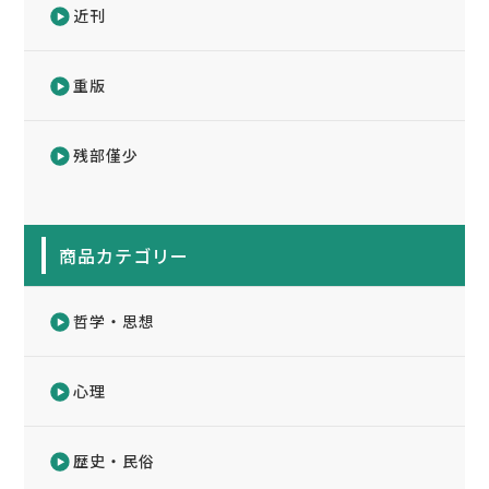
近刊
重版
残部僅少
商品カテゴリー
哲学・思想
心理
歴史・民俗