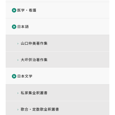
医学・看護
日本語
山口仲美著作集
大坪併治著作集
日本文学
私家集全釈叢書
歌合・定数歌全釈叢書