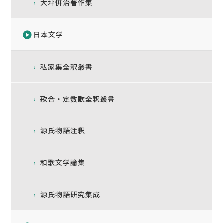
大坪併治著作集
日本文学
私家集全釈叢書
歌合・定数歌全釈叢書
源氏物語注釈
和歌文学論集
源氏物語研究集成