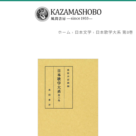
ホーム
›
日本文学
›
日本歌学大系 第8巻