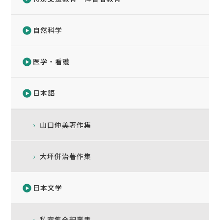
自然科学
医学・看護
日本語
山口仲美著作集
大坪併治著作集
日本文学
私家集全釈叢書