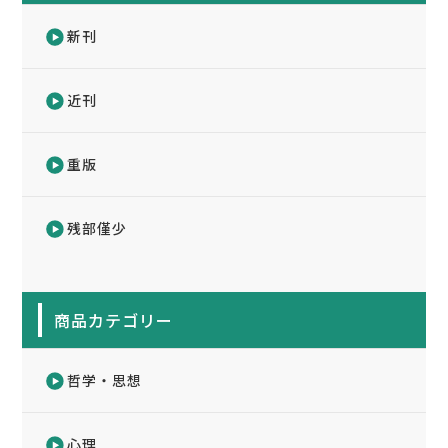
新刊
近刊
重版
残部僅少
商品カテゴリー
哲学・思想
心理